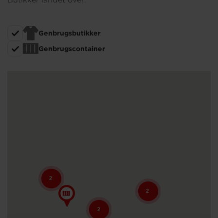
Om os
Genbrugsbutikker
Genbrugscontainer
2
2
2