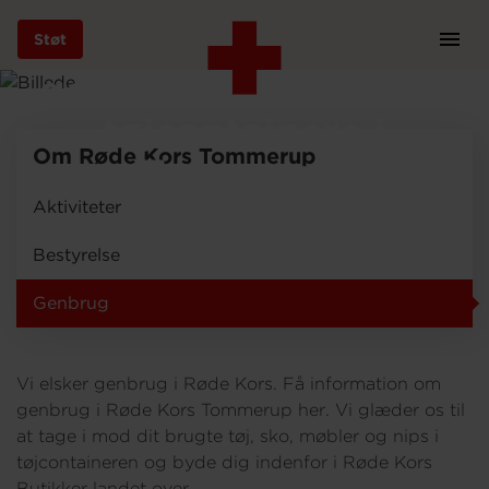
Røde Kors
Støt
Prim
Navi
genbrugsbutikker og
Gå
til
tøjcontainere i
hovedindhold
Om Røde Kors Tommerup
Tommerup
Aktiviteter
Støt
Bestyrelse
Genbrug
Bliv frivillig
Vi elsker genbrug i Røde Kors. Få information om
Vores indsatser
genbrug i Røde Kors Tommerup her. Vi glæder os til
at tage i mod dit brugte tøj, sko, møbler og nips i
tøjcontaineren og byde dig indenfor i Røde Kors
Genbrug
Butikker landet over.