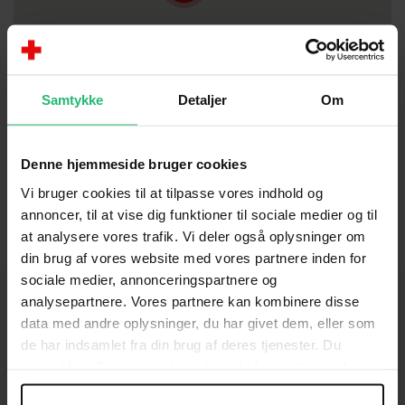
Samtykke
Detaljer
Om
Denne hjemmeside bruger cookies
Vi bruger cookies til at tilpasse vores indhold og
annoncer, til at vise dig funktioner til sociale medier og til
at analysere vores trafik. Vi deler også oplysninger om
din brug af vores website med vores partnere inden for
sociale medier, annonceringspartnere og
analysepartnere. Vores partnere kan kombinere disse
data med andre oplysninger, du har givet dem, eller som
de har indsamlet fra din brug af deres tjenester. Du
KONTAKT
samtykker til vores cookies, hvis du fortsætter med at
anvende vores hjemmeside.
Brug for hjælp