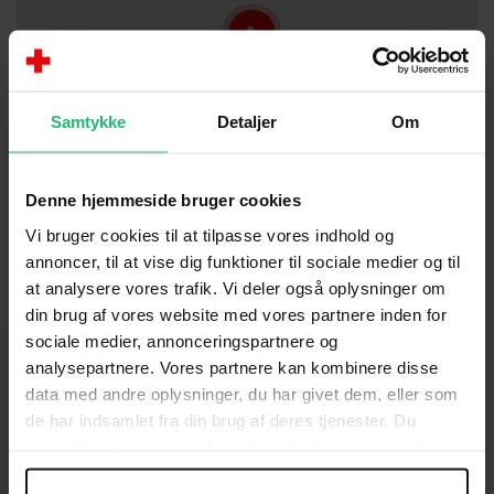
8
Samtykke
Detaljer
Om
Denne hjemmeside bruger cookies
Vi bruger cookies til at tilpasse vores indhold og
annoncer, til at vise dig funktioner til sociale medier og til
at analysere vores trafik. Vi deler også oplysninger om
din brug af vores website med vores partnere inden for
sociale medier, annonceringspartnere og
analysepartnere. Vores partnere kan kombinere disse
data med andre oplysninger, du har givet dem, eller som
de har indsamlet fra din brug af deres tjenester. Du
KONTAKT
samtykker til vores cookies, hvis du fortsætter med at
anvende vores hjemmeside.
Brug for hjælp