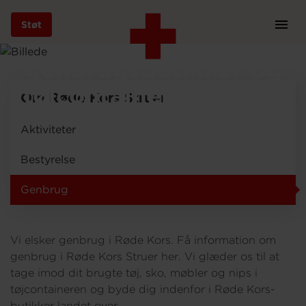
Støt
Prim
Røde Kors
Navi
Gå
genbrugsbutikker og
til
hovedindhold
tøjcontainere i Struer
Om Røde Kors Struer
Aktiviteter
Støt
Bestyrelse
Genbrug
Bliv frivillig
Vi elsker genbrug i Røde Kors. Få information om
Vores indsatser
genbrug i Røde Kors Struer her. Vi glæder os til at
tage imod dit brugte tøj, sko, møbler og nips i
tøjcontaineren og byde dig indenfor i Røde Kors-
Genbrug
butikker landet over.