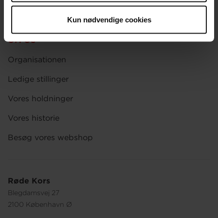
Afdelinger
Kun nødvendige cookies
Spørgsmål om donation og medlemskab
OM OS
Organisationen
Ledige stillinger
Vores holdninger
Vores historie
Besøg vores webshop
Røde Kors
Blegdamsvej 27
2100 København Ø