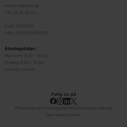
info@rodekors.dk
+45 35 25 92 00
CVR: 20700211
EAN: 5790002478093
Åbningstider:
Man-tors: 8.30 - 16.00
Fredag: 8.30 - 15.00
Lørdag: Lukket
Følg os på
Privatlivspolitik
Cookiepolitik
Whistleblowerordning
Footer
Børnebeskyttelse
Submenu