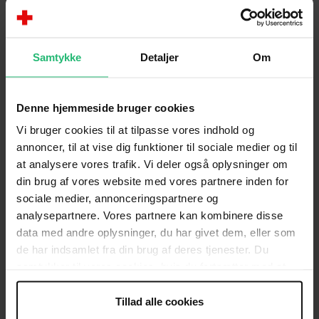
hjemmeside kan du skabe dig et overblik over
afdelingens aktiviteter, komme i kontakt med den
lokale bestyrelse eller se hvor du kan finde en
Samtykke
Detaljer
Om
genbrugsbutik og tøjcontainer nær dig.
Denne hjemmeside bruger cookies
Vi bruger cookies til at tilpasse vores indhold og
annoncer, til at vise dig funktioner til sociale medier og til
at analysere vores trafik. Vi deler også oplysninger om
din brug af vores website med vores partnere inden for
sociale medier, annonceringspartnere og
analysepartnere. Vores partnere kan kombinere disse
data med andre oplysninger, du har givet dem, eller som
KONTAKT
de har indsamlet fra din brug af deres tjenester. Du
Brug for hjælp
samtykker til vores cookies, hvis du fortsætter med at
anvende vores hjemmeside.
Presse
Tillad alle cookies