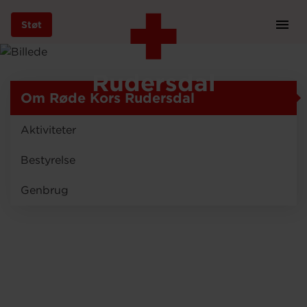
Støt
Prim
Navi
Om Røde Kors
Gå
til
Rudersdal
hovedindhold
Om Røde Kors Rudersdal
Aktiviteter
Støt
Bestyrelse
Genbrug
Bliv frivillig
Vores indsatser
Genbrug