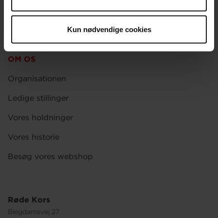
Presse
Afdelinger
Kun nødvendige cookies
Spørgsmål om donation og medlemskab
OM OS
Organisationen
Ledige stillinger
Vores holdninger
Vores historie
Besøg vores webshop
Røde Kors
Blegdamsvej 27