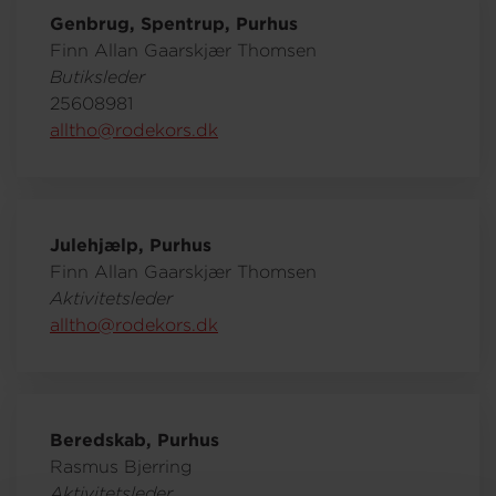
Genbrug, Spentrup, Purhus
Finn Allan Gaarskjær Thomsen
Om os
Butiksleder
25608981
alltho@rodekors.dk
Julehjælp, Purhus
Finn Allan Gaarskjær Thomsen
Aktivitetsleder
alltho@rodekors.dk
Beredskab, Purhus
Rasmus Bjerring
Aktivitetsleder