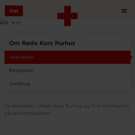
Støt
Prim
Navi
Aktiviteter i Røde Kors
Gå
til
Purhus
hovedindhold
Om Røde Kors Purhus
Aktiviteter
Støt
Bestyrelse
Genbrug
Bliv frivillig
Se aktiviteter i Røde Kors Purhus og find information
Vores indsatser
på aktivitetslederen.
Genbrug