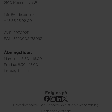
2100 København Ø
info@rodekors.dk
+45 35 25 92 00
CVR: 20700211
EAN: 5790002478093
Åbningstider:
Man-tors: 8.30 - 16.00
Fredag: 8.30 - 15.00
Lørdag: Lukket
Følg os på
Privatlivspolitik
Cookiepolitik
Whistleblowerordning
Footer
Børnebeskyttelse