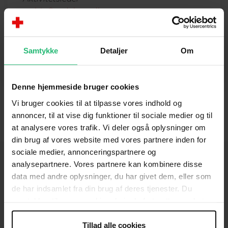
rasbje@rodekors.dk
Jesper Lindquist
Aktivitetsleder
Samtykke
Detaljer
Om
jeslin@rodekors.dk
Denne hjemmeside bruger cookies
Vi bruger cookies til at tilpasse vores indhold og
annoncer, til at vise dig funktioner til sociale medier og til
at analysere vores trafik. Vi deler også oplysninger om
din brug af vores website med vores partnere inden for
sociale medier, annonceringspartnere og
analysepartnere. Vores partnere kan kombinere disse
data med andre oplysninger, du har givet dem, eller som
KONTAKT
de har indsamlet fra din brug af deres tjenester. Du
samtykker til vores cookies, hvis du fortsætter med at
Brug for hjælp
anvende vores hjemmeside.
Tillad alle cookies