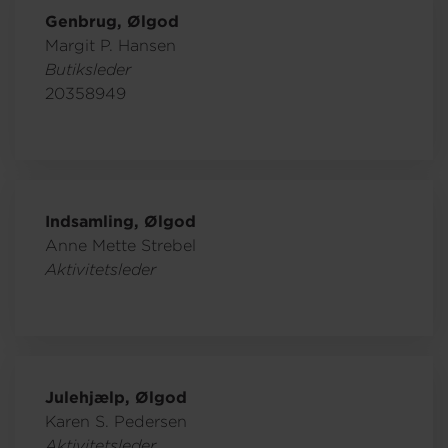
Genbrug, Ølgod
Margit P. Hansen
Om os
Butiksleder
20358949
Indsamling, Ølgod
Anne Mette Strebel
Aktivitetsleder
Julehjælp, Ølgod
Karen S. Pedersen
Aktivitetsleder