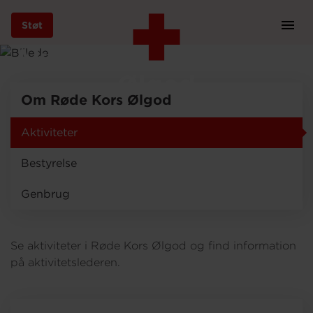
Støt
Prim
Navi
Aktiviteter i Røde Kors
Gå
til
Ølgod
hovedindhold
Om Røde Kors Ølgod
Aktiviteter
Støt
Bestyrelse
Genbrug
Bliv frivillig
Se aktiviteter i Røde Kors Ølgod og find information
Vores indsatser
på aktivitetslederen.
Genbrug