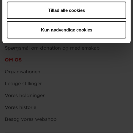
KONTAKT
anvende vores hjemmeside.
Tillad alle cookies
Brug for hjælp
Presse
Kun nødvendige cookies
Afdelinger
Spørgsmål om donation og medlemskab
OM OS
Organisationen
Ledige stillinger
Vores holdninger
Vores historie
Besøg vores webshop