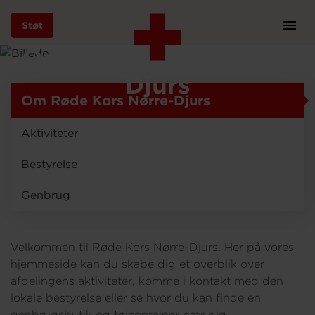
Støt
Prim
Navi
Om Røde Kors Nørre-
Gå
til
Djurs
hovedindhold
Om Røde Kors Nørre-Djurs
Aktiviteter
Støt
Bestyrelse
Genbrug
Bliv frivillig
Velkommen til Røde Kors Nørre-Djurs. Her på vores
Vores indsatser
hjemmeside kan du skabe dig et overblik over
afdelingens aktiviteter, komme i kontakt med den
lokale bestyrelse eller se hvor du kan finde en
Genbrug
genbrugsbutik og tøjcontainer nær dig.