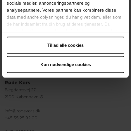
sociale medier, annonceringspartnere og
Organisationen
analysepartnere. Vores partnere kan kombinere disse
data med andre oplysninger, du har givet dem, eller som
Ledige stillinger
de har indsamlet fra din brug af deres tjenester. Du
samtykker til vores cookies, hvis du fortsætter med at
Vores holdninger
anvende vores hjemmeside.
Vores historie
Tillad alle cookies
Besøg vores webshop
Kun nødvendige cookies
Røde Kors
Blegdamsvej 27
2100 København Ø
info@rodekors.dk
+45 35 25 92 00