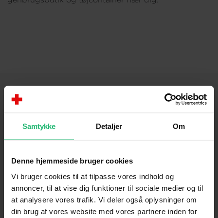
Om os
KONTAKT
Samtykke
Detaljer
Om
Brug for hjælp
Presse
Denne hjemmeside bruger cookies
Afdelinger
Vi bruger cookies til at tilpasse vores indhold og
annoncer, til at vise dig funktioner til sociale medier og til
Spørgsmål om donation og medlemskab
at analysere vores trafik. Vi deler også oplysninger om
din brug af vores website med vores partnere inden for
OM OS