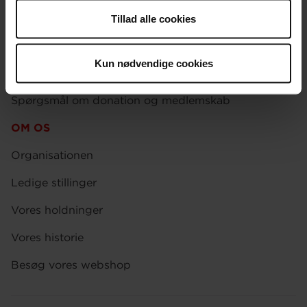
anvende vores hjemmeside.
Brug for hjælp
Tillad alle cookies
Presse
Kun nødvendige cookies
Afdelinger
Spørgsmål om donation og medlemskab
OM OS
Organisationen
Ledige stillinger
Vores holdninger
Vores historie
Besøg vores webshop