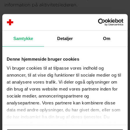
information på aktivitetslederen.
Beredskab, Møldrup
Samtykke
Detaljer
Om
Tanja Æbelø
Aktivitetsleder
tanabe@rodekors.dk
Denne hjemmeside bruger cookies
Vi bruger cookies til at tilpasse vores indhold og
annoncer, til at vise dig funktioner til sociale medier og til
at analysere vores trafik. Vi deler også oplysninger om
din brug af vores website med vores partnere inden for
sociale medier, annonceringspartnere og
analysepartnere. Vores partnere kan kombinere disse
data med andre oplysninger, du har givet dem, eller som
de har indsamlet fra din brug af deres tjenester. Du
samtykker til vores cookies, hvis du fortsætter med at
KONTAKT