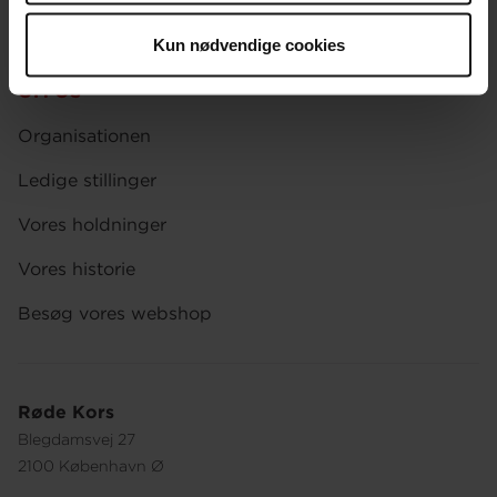
Afdelinger
Kun nødvendige cookies
Spørgsmål om donation og medlemskab
OM OS
Organisationen
Ledige stillinger
Vores holdninger
Vores historie
Besøg vores webshop
Røde Kors
Blegdamsvej 27
2100 København Ø