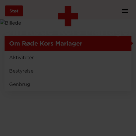
Støt
Prim
Navi
Gå
Om Røde Kors Mariager
til
hovedindhold
Om Røde Kors Mariager
Aktiviteter
Støt
Bestyrelse
Genbrug
Bliv frivillig
Vores indsatser
Genbrug