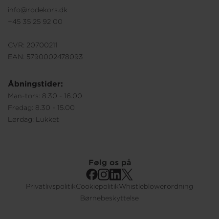
info@rodekors.dk
+45 35 25 92 00
CVR: 20700211
EAN: 5790002478093
Åbningstider:
Man-tors: 8.30 - 16.00
Fredag: 8.30 - 15.00
Lørdag: Lukket
Følg os på
Privatlivspolitik
Cookiepolitik
Whistleblowerordning
Footer
Børnebeskyttelse
Submenu