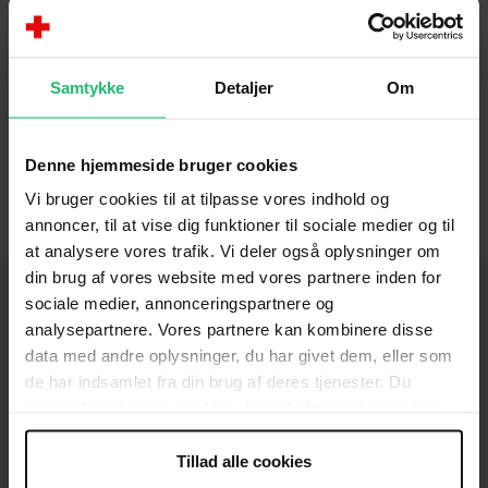
hjemmeside kan du skabe dig et overblik over
afdelingens aktiviteter, komme i kontakt med den
lokale bestyrelse eller se hvor du kan finde en
Samtykke
Detaljer
Om
genbrugsbutik og tøjcontainer nær dig.
Denne hjemmeside bruger cookies
Vi bruger cookies til at tilpasse vores indhold og
annoncer, til at vise dig funktioner til sociale medier og til
at analysere vores trafik. Vi deler også oplysninger om
din brug af vores website med vores partnere inden for
sociale medier, annonceringspartnere og
analysepartnere. Vores partnere kan kombinere disse
data med andre oplysninger, du har givet dem, eller som
KONTAKT
de har indsamlet fra din brug af deres tjenester. Du
Brug for hjælp
samtykker til vores cookies, hvis du fortsætter med at
anvende vores hjemmeside.
Presse
Tillad alle cookies