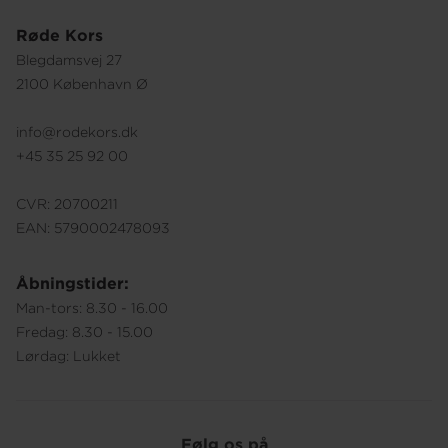
Røde Kors
Blegdamsvej 27
2100 København Ø
info@rodekors.dk
+45 35 25 92 00
CVR: 20700211
EAN: 5790002478093
Åbningstider:
Man-tors: 8.30 - 16.00
Fredag: 8.30 - 15.00
Lørdag: Lukket
Følg os på