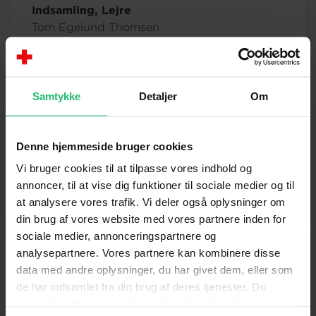
Indsamling, Lejre
Tom Egelund Thomsen
Aktivitetsleder
tomtho@rodekors.dk
Samtykke
Detaljer
Om
Kommunikation, Lejre
Denne hjemmeside bruger cookies
Kirsten Nielsen
Aktivitetsleder
Vi bruger cookies til at tilpasse vores indhold og
kirnie@rodekors.dk
annoncer, til at vise dig funktioner til sociale medier og til
at analysere vores trafik. Vi deler også oplysninger om
din brug af vores website med vores partnere inden for
sociale medier, annonceringspartnere og
analysepartnere. Vores partnere kan kombinere disse
Mandefællesskab, Lejre
data med andre oplysninger, du har givet dem, eller som
Henrik Leth
de har indsamlet fra din brug af deres tjenester. Du
Aktivitetsleder
samtykker til vores cookies, hvis du fortsætter med at