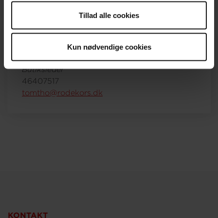
anvende vores hjemmeside.
Tillad alle cookies
Genbrug, Lejre
Kun nødvendige cookies
Tom Egelund Thomsen
Butiksleder
46407517
tomtho@rodekors.dk
KONTAKT