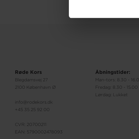
Røde Kors
Åbningstider:
Blegdamsvej 27
Man-tors: 8.30 - 16.
2100 København Ø
Fredag: 8.30 - 15.00
Lørdag: Lukket
info@rodekors.dk
+45 35 25 92 00
CVR: 20700211
EAN: 5790002478093