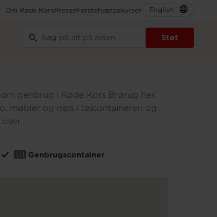
English
Om Røde Kors
Presse
Førstehjælpskurser
tikker og
Støt
p-Holsted
n om genbrug i Røde Kors Brørup her.
sko, møbler og nips i tøjcontaineren og
 over.
Genbrugscontainer