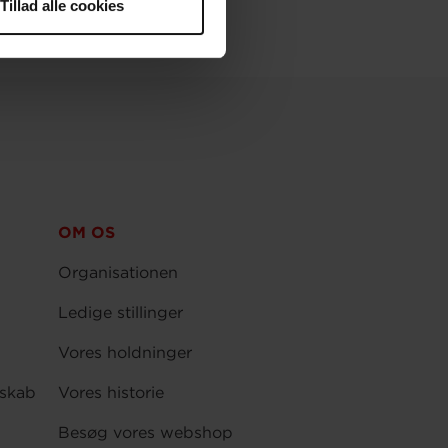
Tillad alle cookies
OM OS
Organisationen
Ledige stillinger
Vores holdninger
skab
Vores historie
Besøg vores webshop