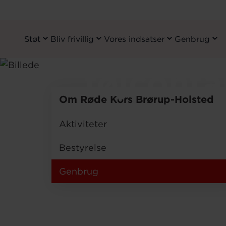
Røde Kor
Støt
Bliv frivillig
Vores indsatser
Genbrug
Primary
Navigation
Gå
tøjconta
til
hovedindhold
Om Røde Kors Brørup-Holsted
Aktiviteter
Bestyrelse
Genbrug