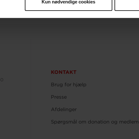
Kun nødvendige cookies
KONTAKT
00
Brug for hjælp
Presse
Afdelinger
Spørgsmål om donation og medlem