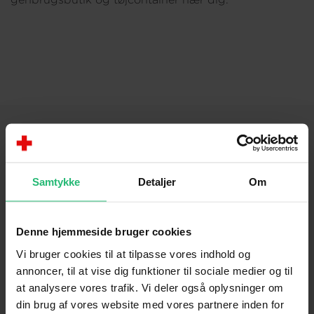
Om os
KONTAKT
Samtykke
Detaljer
Om
Brug for hjælp
Presse
Denne hjemmeside bruger cookies
Afdelinger
Vi bruger cookies til at tilpasse vores indhold og
annoncer, til at vise dig funktioner til sociale medier og til
Spørgsmål om donation og medlemskab
at analysere vores trafik. Vi deler også oplysninger om
din brug af vores website med vores partnere inden for
OM OS