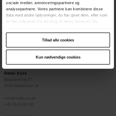
sociale medier, annonceringspartnere og
Organisationen
analysepartnere. Vores partnere kan kombinere disse
data med andre oplysninger, du har givet dem, eller som
Ledige stillinger
de har indsamlet fra din brug af deres tjenester. Du
samtykker til vores cookies, hvis du fortsætter med at
Vores holdninger
anvende vores hjemmeside.
Vores historie
Tillad alle cookies
Besøg vores webshop
Kun nødvendige cookies
Røde Kors
Blegdamsvej 27
2100 København Ø
info@rodekors.dk
+45 35 25 92 00