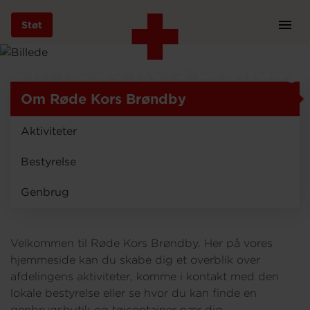
Støt
Prim
Navi
Gå
Om Røde Kors Brøndby
til
hovedindhold
Om Røde Kors Brøndby
Aktiviteter
Støt
Bestyrelse
Genbrug
Bliv frivillig
Velkommen til Røde Kors Brøndby. Her på vores
Vores indsatser
hjemmeside kan du skabe dig et overblik over
afdelingens aktiviteter, komme i kontakt med den
lokale bestyrelse eller se hvor du kan finde en
Genbrug
genbrugsbutik og tøjcontainer nær dig.