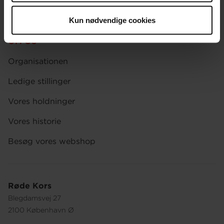
Afdelinger
Kun nødvendige cookies
Spørgsmål om donation og medlemskab
OM OS
Organisationen
Ledige stillinger
Vores holdninger
Vores historie
Besøg vores webshop
Røde Kors
Blegdamsvej 27
2100 København Ø