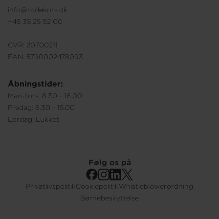
info@rodekors.dk
+45 35 25 92 00
CVR: 20700211
EAN: 5790002478093
Åbningstider:
Man-tors: 8.30 - 16.00
Fredag: 8.30 - 15.00
Lørdag: Lukket
Følg os på
Privatlivspolitik
Cookiepolitik
Whistleblowerordning
Footer
Børnebeskyttelse
Submenu