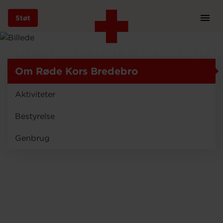
Støt
Prim
Navi
Gå
Om Røde Kors Bredebro
til
hovedindhold
Om Røde Kors Bredebro
Aktiviteter
Støt
Bestyrelse
Genbrug
Bliv frivillig
Vores indsatser
Genbrug