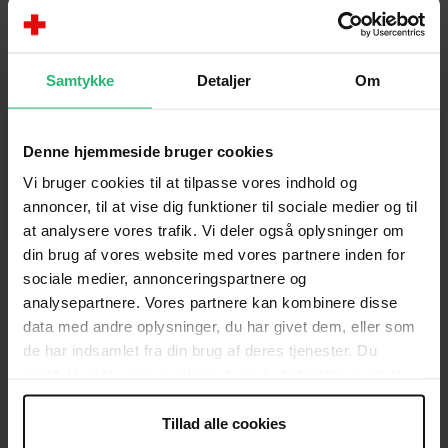
hjemmeside kan du skabe dig et overblik over
afdelingens aktiviteter, komme i kontakt med den
lokale bestyrelse eller se hvor du kan finde en
Samtykke
Detaljer
Om
genbrugsbutik og tøjcontainer nær dig.
Denne hjemmeside bruger cookies
Vi bruger cookies til at tilpasse vores indhold og
annoncer, til at vise dig funktioner til sociale medier og til
at analysere vores trafik. Vi deler også oplysninger om
din brug af vores website med vores partnere inden for
sociale medier, annonceringspartnere og
analysepartnere. Vores partnere kan kombinere disse
data med andre oplysninger, du har givet dem, eller som
KONTAKT
de har indsamlet fra din brug af deres tjenester. Du
Brug for hjælp
samtykker til vores cookies, hvis du fortsætter med at
anvende vores hjemmeside.
Presse
Tillad alle cookies