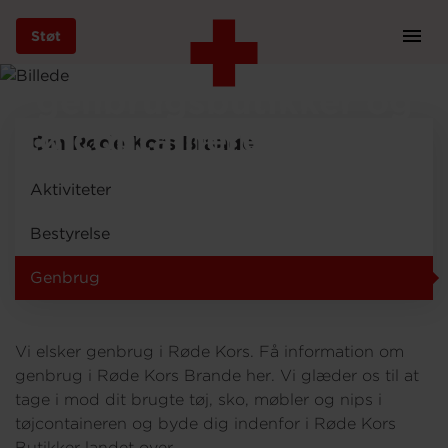
Støt
Prim
Røde Kors
Navi
Gå
genbrugsbutikker og
til
hovedindhold
tøjcontainere i Brande
Om Røde Kors Brande
Aktiviteter
Støt
Bestyrelse
Genbrug
Bliv frivillig
Vi elsker genbrug i Røde Kors. Få information om
Vores indsatser
genbrug i Røde Kors Brande her. Vi glæder os til at
tage i mod dit brugte tøj, sko, møbler og nips i
tøjcontaineren og byde dig indenfor i Røde Kors
Genbrug
Butikker landet over.