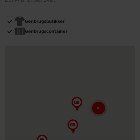
Om os
Genbrugsbutikker
Genbrugscontainer
8