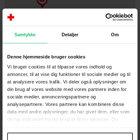
Samtykke
Detaljer
Om
Denne hjemmeside bruger cookies
Vi bruger cookies til at tilpasse vores indhold og
annoncer, til at vise dig funktioner til sociale medier og til
at analysere vores trafik. Vi deler også oplysninger om
din brug af vores website med vores partnere inden for
sociale medier, annonceringspartnere og
analysepartnere. Vores partnere kan kombinere disse
data med andre oplysninger, du har givet dem, eller som
de har indsamlet fra din brug af deres tjenester. Du
KONTAKT
samtykker til vores cookies, hvis du fortsætter med at
anvende vores hjemmeside.
Brug for hjælp