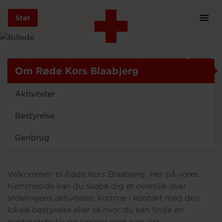
Støt
Prim
Navi
Gå
Om Røde Kors Blaabjerg
til
hovedindhold
Om Røde Kors Blaabjerg
Aktiviteter
Støt
Bestyrelse
Genbrug
Bliv frivillig
Velkommen til Røde Kors Blaabjerg. Her på vores
Vores indsatser
hjemmeside kan du skabe dig et overblik over
afdelingens aktiviteter, komme i kontakt med den
lokale bestyrelse eller se hvor du kan finde en
Genbrug
genbrugsbutik og tøjcontainer nær dig.