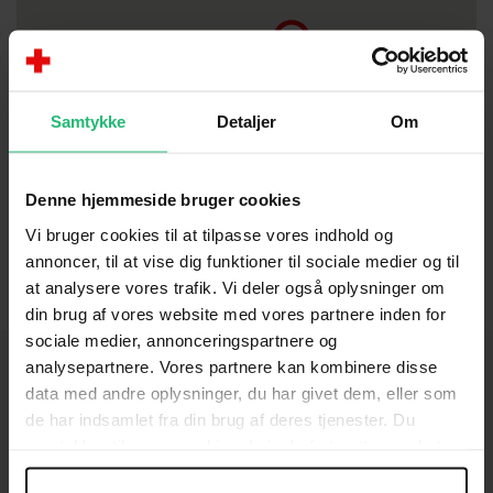
Samtykke
Detaljer
Om
Denne hjemmeside bruger cookies
Vi bruger cookies til at tilpasse vores indhold og
annoncer, til at vise dig funktioner til sociale medier og til
at analysere vores trafik. Vi deler også oplysninger om
din brug af vores website med vores partnere inden for
sociale medier, annonceringspartnere og
analysepartnere. Vores partnere kan kombinere disse
data med andre oplysninger, du har givet dem, eller som
de har indsamlet fra din brug af deres tjenester. Du
KONTAKT
samtykker til vores cookies, hvis du fortsætter med at
anvende vores hjemmeside.
Brug for hjælp