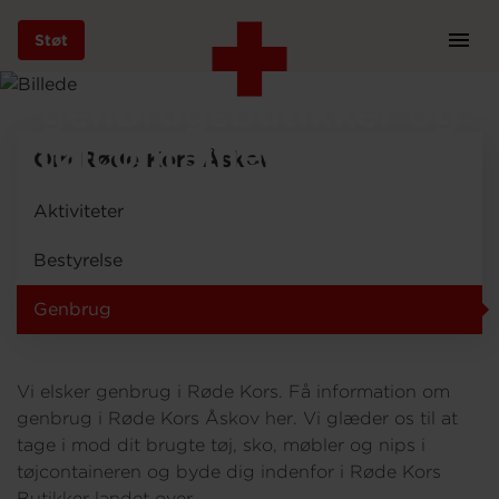
Støt
Prim
Røde Kors
Navi
Gå
genbrugsbutikker og
til
hovedindhold
tøjcontainere i Åskov
Om Røde Kors Åskov
Aktiviteter
Støt
Bestyrelse
Genbrug
Bliv frivillig
Vi elsker genbrug i Røde Kors. Få information om
Vores indsatser
genbrug i Røde Kors Åskov her. Vi glæder os til at
tage i mod dit brugte tøj, sko, møbler og nips i
tøjcontaineren og byde dig indenfor i Røde Kors
Genbrug
Butikker landet over.