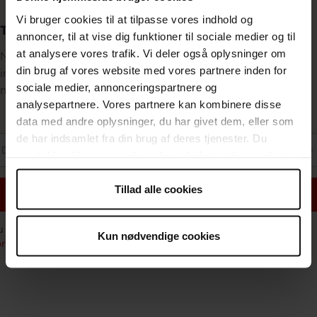
Vi bruger cookies til at tilpasse vores indhold og
Tilmeld dig Røde Kors’ nyhedsbrev
annoncer, til at vise dig funktioner til sociale medier og til
at analysere vores trafik. Vi deler også oplysninger om
Når du tilmelder dig vores nyhedsbrev, får du løbende
din brug af vores website med vores partnere inden for
indblik i Røde Kors’ arbejde og hvordan du kan være
sociale medier, annonceringspartnere og
med til at gøre en forskel.
analysepartnere. Vores partnere kan kombinere disse
data med andre oplysninger, du har givet dem, eller som
de har indsamlet fra din brug af deres tjenester. Du
samtykker til vores cookies, hvis du fortsætter med at
anvende vores hjemmeside.
Tillad alle cookies
Kun nødvendige cookies