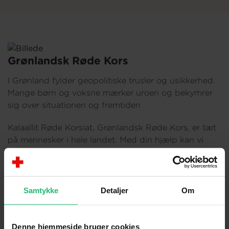
Grønlandsk Røde Kors
I Grønland fylder geopolitiske trusler og usikkerhed.
Mange børn og voksne mærker uroen og bekymrer
sig over situationen og fremtiden
Kalaallit Røde Korsiat, Grønlandsk Røde Kors, er tæt
på mennesker i hele landet. Med din hjælp kan vi
skabe trygge fællesskaber og give forældre konkrete
værktøjer til at tale med børn om deres bekymringer.
Vi kan åbne KRK-caféer for socialt sårbare og være
et varmt sted at lande, når livet bliver utrygt.
Samtykke
Detaljer
Om
Denne hjemmeside bruger cookies