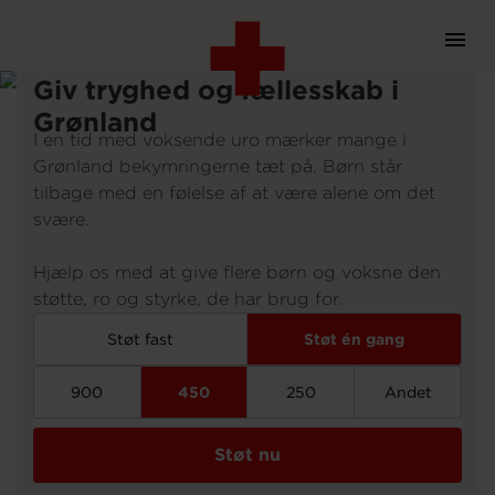
Prim
Navi
Gå
Giv tryghed og fællesskab i
til
Grønland
hovedindhold
I en tid med voksende uro mærker mange i
Grønland bekymringerne tæt på. Børn står
tilbage med en følelse af at være alene om det
svære.
Støt
Hjælp os med at give flere børn og voksne den
støtte, ro og styrke, de har brug for.
Bliv frivillig
Støt fast
Støt én gang
900
450
250
Andet
Vores indsatser
Støt nu
Genbrug