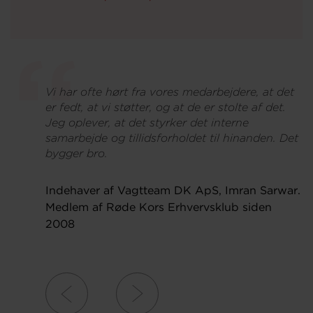
Vi har ofte hørt fra vores medarbejdere, at det
Vi
er fedt, at vi støtter, og at de er stolte af det.
´
Jeg oplever, at det styrker det interne
o
samarbejde og tillidsforholdet til hinanden. Det
b
bygger bro.
M
o
me
Indehaver af Vagtteam DK ApS, Imran Sarwar.
af
Medlem af Røde Kors Erhvervsklub siden
2008
M
M