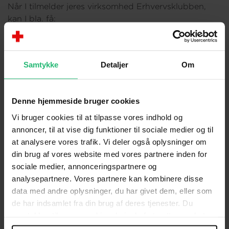
Når I tilmelder jeres virksomhed Erhvervsklubben,
kan I bla. få:
Materiale til digitale kanaler
Eksponering af logo i årlig digitale
Samtykke
Detaljer
Om
takkeannonce på LinkedIn og Facebook
Jeres logo med link til jeres hjemmeside på
rødekors.dk
Denne hjemmeside bruger cookies
Vi bruger cookies til at tilpasse vores indhold og
annoncer, til at vise dig funktioner til sociale medier og til
Læs mere om de mange fordele ved et
at analysere vores trafik. Vi deler også oplysninger om
erhvervsmedlemskab længere nede på siden.
din brug af vores website med vores partnere inden for
sociale medier, annonceringspartnere og
Se hvem der er med i Erhvervsklubben
analysepartnere. Vores partnere kan kombinere disse
data med andre oplysninger, du har givet dem, eller som
de har indsamlet fra din brug af deres tjenester. Du
samtykker til vores cookies, hvis du fortsætter med at
anvende vores hjemmeside.