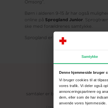
Omsorg”.
Børn i alderen 9-15 år har også mulighe
online på
Sprogland Junior
. Sprogtræn
ske med forældrenes samtykke.
Sprogland er udviklet i samarbejde me
Samtykke
Denne hjemmeside bruger c
Vi bruger cookies til at tilpas
53.000
vores trafik. Vi deler også o
annonceringspartnere og anal
samtaler er blevet afholdt på Sproglan
dem, eller som de har indsaml
siden 2020.
anvende vores hjemmeside.
(opdateret 16/07 2026)