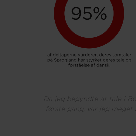
Da jeg begyndte at tale i Bo
første gang, var jeg meget