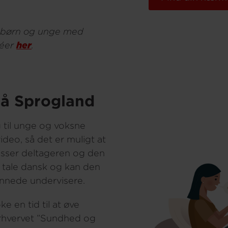
 børn og unge med
féer
her
.
på Sprogland
g til unge og voksne
ideo, så det er muligt at
passer deltageren og den
an tale dansk og kan den
nnede undervisere.
e en tid til at øve
erhvervet ”Sundhed og