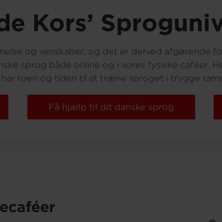
de Kors’ Sproguniv
nelse og venskaber, og det er derved afgørende for
anske sprog både online og i vores fysiske caféer. H
 har roen og tiden til at træne sproget i trygge ram
Få hjælp til dit danske sprog
iecaféer