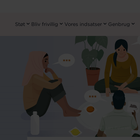
Støt
Bliv frivillig
Vores indsatser
Genbrug
Primary
Navigation
Gå
til
hovedindhold
Illustration: Lars Petersen