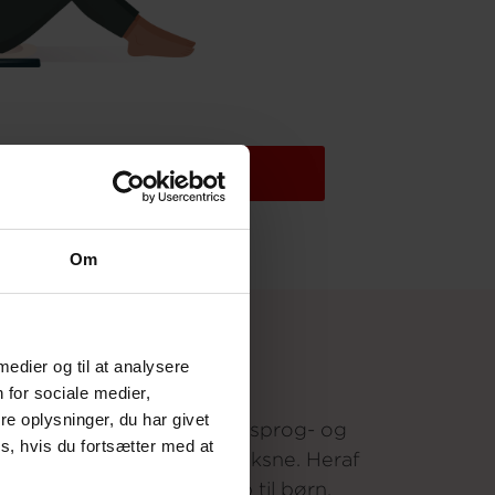
å til sprogland.dk
Om
 medier og til at analysere
41
 for sociale medier,
e oplysninger, du har givet
lokalafdelinger tilbyder sprog- og
s, hvis du fortsætter med at
lektiehjælp til unge og voksne. Heraf
tilbyder 37 også hjælp til børn.