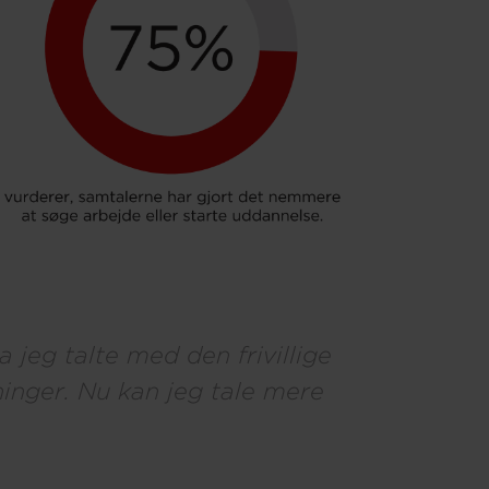
 jeg talte med den frivillige
inger. Nu kan jeg tale mere