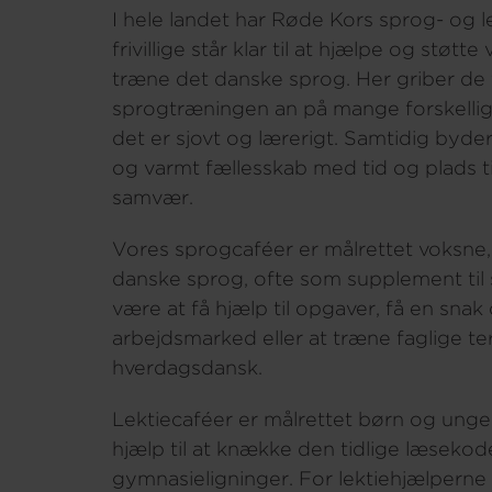
I hele landet har Røde Kors sprog- og l
frivillige står klar til at hjælpe og støtt
træne det danske sprog. Her griber de fr
sprogtræningen an på mange forskellig
det er sjovt og lærerigt. Samtidig byder
og varmt fællesskab med tid og plads ti
samvær.
Vores sprogcaféer er målrettet voksne, 
danske sprog, ofte som supplement til
være at få hjælp til opgaver, få en sna
arbejdsmarked eller at træne faglige te
hverdagsdansk.
Lektiecaféer er målrettet børn og unge
hjælp til at knække den tidlige læsekod
gymnasieligninger. For lektiehjælperne e