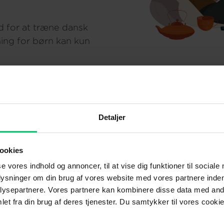
d for at træne dansk
ing for børn kan kun
d Boblberg.
G
Detaljer
ookies
se vores indhold og annoncer, til at vise dig funktioner til sociale
1885
plysninger om din brug af vores website med vores partnere inden
ysepartnere. Vores partnere kan kombinere disse data med andr
d
voksne og børn har modtaget
et fra din brug af deres tjenester. Du samtykker til vores cookie
sprogtræning på Sprogland.