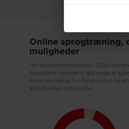
Online sprogtræning, d
muligheder
I en brugerundersøgelse i 2026 spurgte 
Sprogland. Heriblandt lød nogle af spør
deres forståelse for dansk kultur og ar
arbejde eller uddannelse.