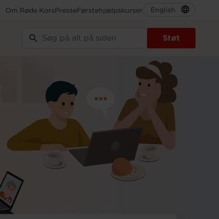
English
Om Røde Kors
Presse
Førstehjælpskurser
Støt