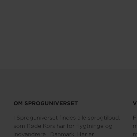
OM SPROGUNIVERSET
V
I Sproguniverset findes alle sprogtilbud,
F
som Røde Kors har for flygtninge og
m
indvandrere i Danmark. Her er
m