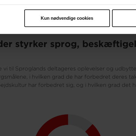
Kun nødvendige cookies
er styrker sprog, beskæftige
vi til Sproglands deltageres oplevelser og udbytte 
gsmålene, i hvilken grad de har forbedret deres tale
bejdskultur har forbedret sig, og i hvilken grad de