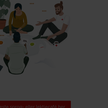
ste sprog- eller lektiecafé her