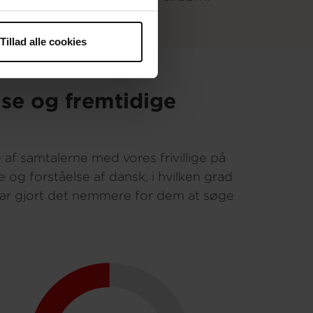
Tillad alle cookies
lse og fremtidige
af samtalerne med vores frivillige på
 og forståelse af dansk, i hvilken grad
t har gjort det nemmere for dem at søge