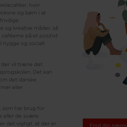
ektiecaféer, hvor
e voksne og børn i at
ivillige
e og kreative måder, så
 caféerne på et positivt
l hygge og socialt
der vil træne det
 sprogskolen. Det kan
k om det danske
rmer eller
, som har brug for
e eller de svære
r det vigtigt, at der er
Find din nærme