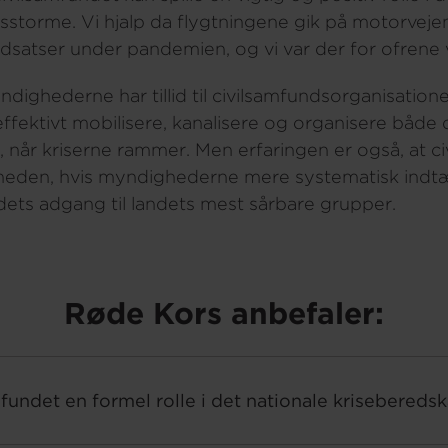
storme. Vi hjalp da flygtningene gik på motorvejen
ndsatser under pandemien, og vi var der for ofrene v
ndighederne har tillid til civilsamfundsorganisation
effektivt mobilisere, kanalisere og organisere båd
g, når kriserne rammer. Men erfaringen er også, at c
rheden, hvis myndighederne mere systematisk indt
ndets adgang til landets mest sårbare grupper.
Røde Kors anbefaler:
mfundet en formel rolle i det nationale kriseberedsk