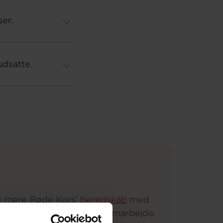
ser.
udsatte.
e mere Røde Kors'
beredskab
med
ivillighed og myndighedssamarbejde.