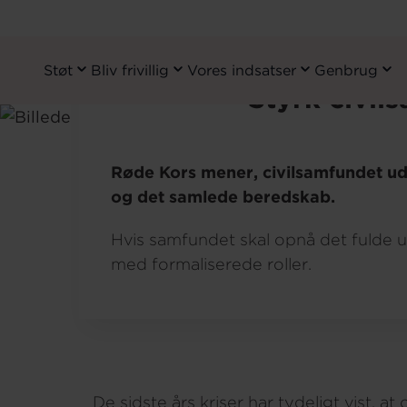
Modelbillede: Hans Ole Madse
Støt
Bliv frivillig
Vores indsatser
Genbrug
Primary
Styrk civil
Navigation
Gå
til
Hjem
Om os
Holdninger og mær
hovedindhold
Røde Kors mener, civilsamfundet udg
og det samlede beredskab.
Hvis samfundet skal opnå det fulde ud
med formaliserede roller.
De sidste års kriser har tydeligt vist, a