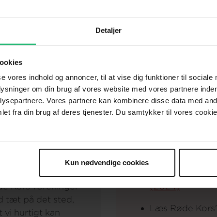
nationalt og
andre
Læs mere om v
grundlæggende ophav
beredskabet.
Detaljer
er nødt til at have et
 kan supplere
Se gode
eksemp
ookies
 behov for at
Kors har trådt t
se vores indhold og annoncer, til at vise dig funktioner til sociale
Danmark.
flygtningestrøm
plysninger om din brug af vores website med vores partnere inden
res hjælp:
Som
ysepartnere. Vores partnere kan kombinere disse data med andr
tet til at støtte
Læs mere om h
et fra din brug af deres tjenester. Du samtykker til vores cookie
, hvis regeringen
med
myndighe
 kun, så længe
Røde Kors-
Læs Røde Kors'
t.
hjemmeberedskab
Kun nødvendige cookies
te til de ramte:
krisesituationer
øde Kors-foreninger
(2024)
id tæt på det sted,
Læs Røde Kors
 vi hurtigt kan