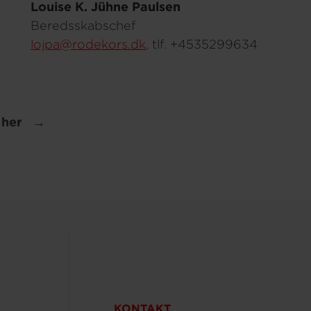
Louise K. Jühne Paulsen
Beredsskabschef
lojpa@rodekors.dk
, tlf. +4535299634
 her
KONTAKT