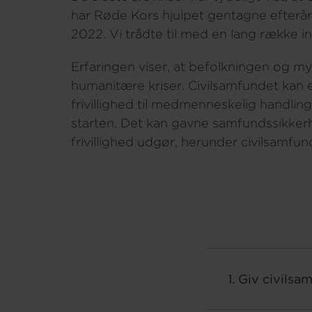
har Røde Kors hjulpet gentagne efterårs
2022. Vi trådte til med en lang række i
Erfaringen viser, at befolkningen og my
humanitære kriser. Civilsamfundet kan 
frivillighed til medmenneskelig handlin
starten. Det kan gavne samfundssikke
frivillighed udgør, herunder civilsamfu
1. Giv civilsa