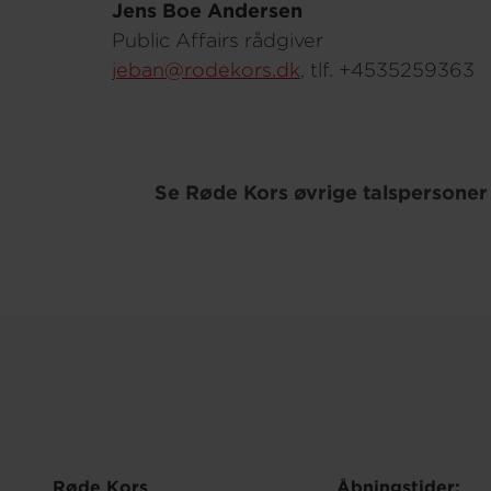
Jens Boe Andersen
Public Affairs rådgiver
jeban@rodekors.dk
, tlf. +4535259363
Se Røde Kors øvrige talspersoner
Røde Kors
Åbningstider: