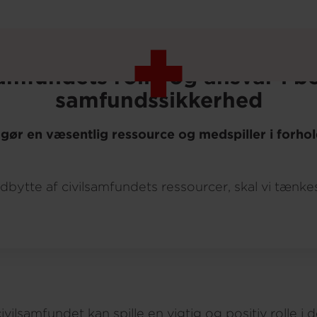
n
samfundets rolle og ansvar i 
samfundssikkerhed
kesager
ør en væsentlig ressource og medspiller i forhol
bytte af civilsamfundets ressourcer, skal vi tænkes 
t civilsamfundet kan spille en vigtig og positiv rolle