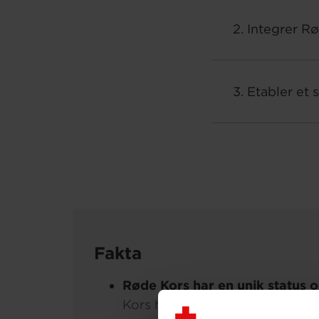
2. Integrer R
3. Etabler et
Fakta
Røde Kors har en unik status 
Kors har med baggrund i Genè