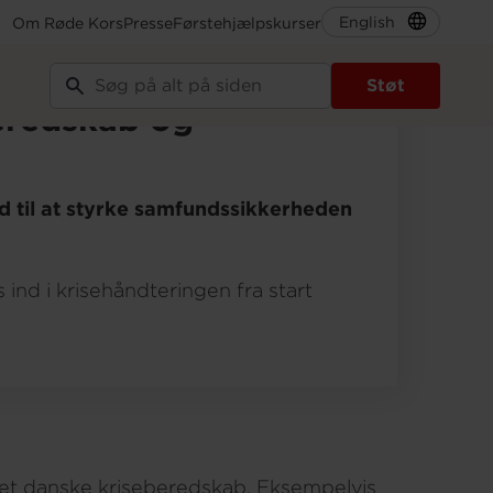
English
Om Røde Kors
Presse
Førstehjælpskurser
Støt
beredskab og
d til at styrke samfundssikkerheden
ind i krisehåndteringen fra start
 i det danske kriseberedskab. Eksempelvis