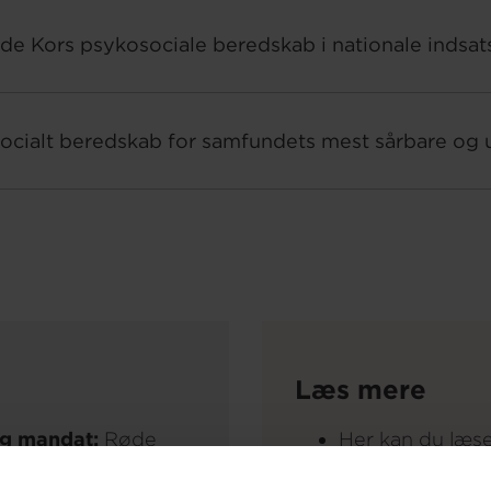
øde Kors psykosociale beredskab i nationale indsat
 socialt beredskab for samfundets mest sårbare og 
Læs mere
og mandat:
Røde
Her kan du læs
ve-konventionerne
bl.a. spontanfr