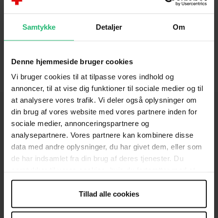
Vis flere
Samtykke
Detaljer
Om
Denne hjemmeside bruger cookies
Vi bruger cookies til at tilpasse vores indhold og
annoncer, til at vise dig funktioner til sociale medier og til
at analysere vores trafik. Vi deler også oplysninger om
din brug af vores website med vores partnere inden for
sociale medier, annonceringspartnere og
analysepartnere. Vores partnere kan kombinere disse
KONTAKT
data med andre oplysninger, du har givet dem, eller som
Brug for hjælp
de har indsamlet fra din brug af deres tjenester. Du
samtykker til vores cookies, hvis du fortsætter med at
Presse
anvende vores hjemmeside.
Tillad alle cookies
Afdelinger
Spørgsmål om donation og medlemskab