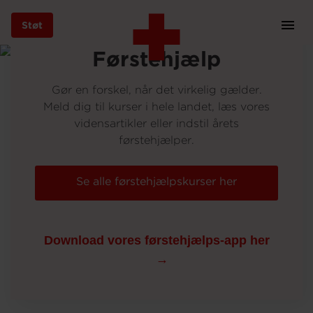
Foto: Peter Sørensen
Støt
Prim
Navi
Gå
Førstehjælp
til
hovedindhold
Gør en forskel, når det virkelig gælder.
Meld dig til kurser i hele landet, læs vores
vidensartikler eller indstil årets
førstehjælper.
Støt
Se alle førstehjælpskurser her
Bliv frivillig
Download vores førstehjælps-app her
Vores indsatser
Genbrug