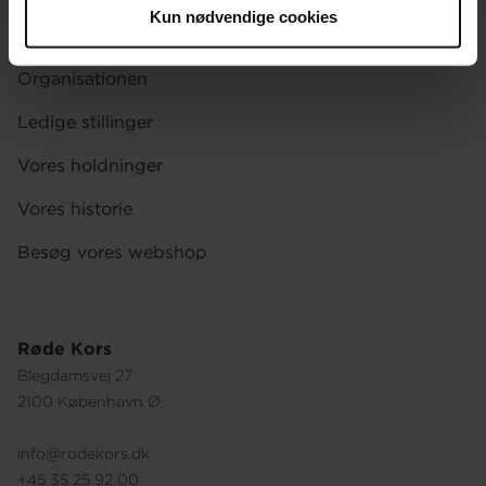
Kun nødvendige cookies
OM OS
Organisationen
Ledige stillinger
Vores holdninger
Vores historie
Besøg vores webshop
Røde Kors
Blegdamsvej 27
2100 København Ø
info@rodekors.dk
+45 35 25 92 00