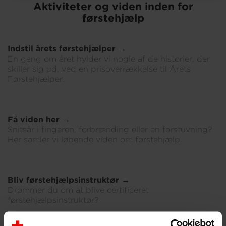
Aktiviteter og viden inden for
førstehjælp
Om os
Indstil årets førstehjælper →
En gang om året hylder vi nogle af de historier, der
skiller sig ud, ved en prisoverrækkelse til Årets
Førstehjælper.
Få viden her →
Snitsår i fingeren, forbrænding eller en forstuvning?
Her samler vi løbende viden om førstehjælp.
Bliv førstehjælpsinstruktør →
Drømmer du om at blive certificeret
førstehjælpsinstruktør?