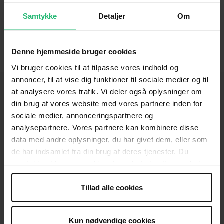
Samtykke
Detaljer
Om
Denne hjemmeside bruger cookies
Vi bruger cookies til at tilpasse vores indhold og
annoncer, til at vise dig funktioner til sociale medier og til
at analysere vores trafik. Vi deler også oplysninger om
din brug af vores website med vores partnere inden for
sociale medier, annonceringspartnere og
KONTAKT
analysepartnere. Vores partnere kan kombinere disse
Brug for hjælp
data med andre oplysninger, du har givet dem, eller som
de har indsamlet fra din brug af deres tjenester. Du
Presse
samtykker til vores cookies, hvis du fortsætter med at
anvende vores hjemmeside.
Afdelinger
Tillad alle cookies
Spørgsmål om donation og medlemskab
OM OS
Kun nødvendige cookies