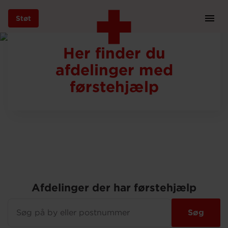
Foto: Peter Sørensen
Støt
Prim
Navi
Gå
Her finder du
til
hovedindhold
afdelinger med
førstehjælp
Støt
Bliv frivillig
Vores indsatser
Afdelinger der har førstehjælp
Søg
Genbrug