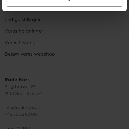
Organisationen
Ledige stillinger
Vores holdninger
Vores historie
Besøg vores webshop
Røde Kors
Blegdamsvej 27
2100 København Ø
info@rodekors.dk
+45 35 25 92 00
CVR: 20700211